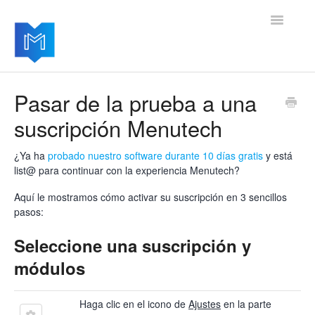
Toggle
Navigatio
Sus primeros pasos
Pasar de la prueba a una
suscripción Menutech
Su cuenta Menutech
Módulos avanzados Menutech
¿Ya ha
probado nuestro software durante 10 días gratis
y está
list@ para continuar con la experiencia Menutech?
Actualizaciones del producto
Aquí le mostramos cómo activar su suscripción en 3 sencillos
pasos:
Seleccione una suscripción y
módulos
Haga clic en el icono de
Ajustes
en la parte