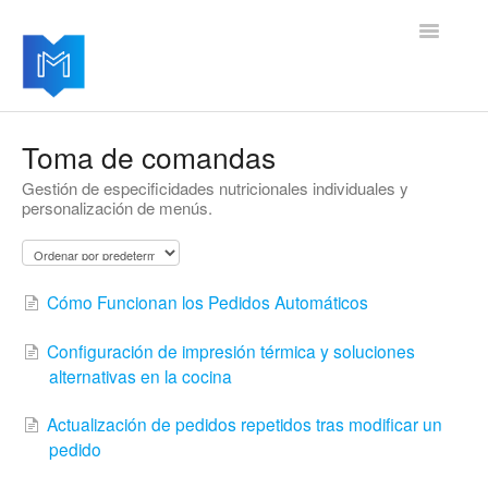
Toggle
Navigatio
Sus primeros pasos
Toma de comandas
Gestión de especificidades nutricionales individuales y
Su cuenta Menutech
personalización de menús.
Módulos avanzados Menutech
Actualizaciones del producto
Cómo Funcionan los Pedidos Automáticos
Configuración de impresión térmica y soluciones
alternativas en la cocina
Actualización de pedidos repetidos tras modificar un
pedido